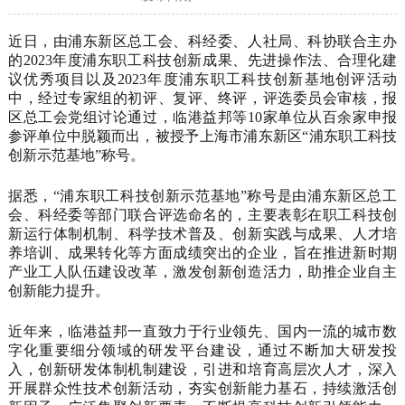
近日，由浦东新区总工会、科经委、人社局、科协联合主办
的
2023年度浦东职工科技创新成果、先进操作法、合理化建
议优秀项目以及2023年度浦东职工科技创新基地创评活动
中，经过专家
组
的初评、复评、终评，评选委员会审核，报
区总工会党组讨论通过，临港益邦
等
10家单位从百余家申报
参评单位中脱颖而出，
被授予上海市浦东新区
“浦东职工科技
创新示范基地”称号。
据
悉
，
“浦东职工科技创新示范基地”称号是由浦东新区总工
会、科
经委
等部门联合
评选命名
的，主要表彰在
职工
科技创
新
运行体制机制
、
科学技术普及、创新实践与成果、人才培
养培训、成果转化
等方面
成绩
突出的企业，
旨在推进新时期
产业工人队伍建设改革，激发创新创造活力，助推企业自主
创新能力提升。
近年来，
临港益邦一直致力于
行业领先、国内一流的城市数
字化重要细分领域的研发平台建设，通过
不断加大研发投
入，
创新
研发体制机制建设，
引进和培育高层次人才，深入
开展群众性技术创新活动，夯实创新能力基石，持续激活创